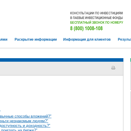
аями
Раскрытие информации
Информация для клиентов
Резуль
.
ивычные способы вложений?"
деньги незнакомым людям?"
доступность и доходность?"
 поиграть на бирже?"