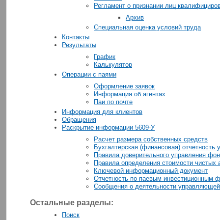
Регламент о признании лиц квалифициро
Архив
Специальная оценка условий труда
Контакты
Результаты
График
Калькулятор
Операции с паями
Оформление заявок
Информация об агентах
Паи по почте
Информация для клиентов
Обращения
Раскрытие информации 5609-У
Расчет размера собственных средств
Бухгалтерская (финансовая) отчетность
Правила доверительного управления фо
Правила определения стоимости чистых 
Ключевой информационный документ
Отчетность по паевым инвестиционным 
Сообщения о деятельности управляющей
Остальные разделы:
Поиск