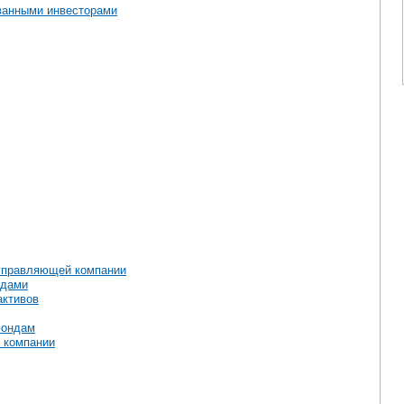
ванными инвесторами
 управляющей компании
ндами
активов
фондам
 компании