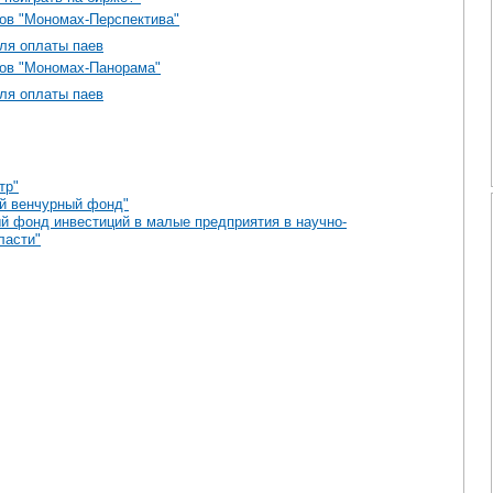
в "Мономах-Перспектива"
ля оплаты паев
ов "Мономах-Панорама"
ля оплаты паев
тр"
й венчурный фонд"
 фонд инвестиций в малые предприятия в научно-
ласти"