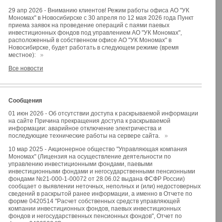
29 апр 2026
-
Вниманию клиентов! Режим работы офиса АО "УК
Мономах" в Новосибирске с 30 апреля по 12 мая 2026 года Пункт
приема заявок на проведение операций с паями паевых
инвестиционных фондов под управлением АО "УК Мономах",
расположенный в собственном офисе АО "УК Мономах" в
Новосибирске, будет работать в следующем режиме (время
местное):
»
Все новости
Сообщения
01 июн 2026
-
Об отсутствии доступа к раскрываемой информации
на сайте Причина прекращения доступа к раскрываемой
информации: аварийное отключение электричества и
последующие технические работы на сервере сайта.
»
10 мар 2025
-
Акционерное общество "Управляющая компания
Мономах" (Лицензия на осуществление деятельности по
управлению инвестиционными фондами, паевыми
инвестиционными фондами и негосударственными пенсионными
фондами №21-000-1-00072 от 28.06.02 выдана ФСФР России)
сообщает о выявлении неточных, неполных и (или) недостоверных
сведений в раскрытой ранее информации, а именно в Отчете по
форме 0420514 "Расчет собственных средств управляющей
компании инвестиционных фондов, паевых инвестиционных
фондов и негосударственных пенсионных фондов", Отчет по