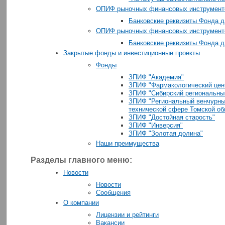
ОПИФ рыночных финансовых инструменто
Банковские реквизиты Фонда д
ОПИФ рыночных финансовых инструмент
Банковские реквизиты Фонда д
Закрытые фонды и инвестиционные проекты
Фонды
ЗПИФ "Академия"
ЗПИФ "Фармакологический цен
ЗПИФ "Сибирский региональны
ЗПИФ "Региональный венчурный
технической сфере Томской об
ЗПИФ "Достойная старость"
ЗПИФ "Инверсия"
ЗПИФ "Золотая долина"
Наши преимущества
Разделы главного меню:
Новости
Новости
Сообщения
О компании
Лицензии и рейтинги
Вакансии