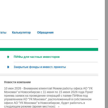
таты
Калькулятор
Обращения
ПИФы для частных инвесторов
Закрытые фонды и инвест. проекты
Новости компании
10 июн 2026
-
Вниманию клиентов! Режим работы офиса АО "УК
Мономах" в Новосибирске с 11 июня по 15 июня 2026 года Пункт
приема заявок на проведение операций с паями ПИФов под
управлением АО "УК Мономах", расположенный в собственном
офисе АО "УК Мономах" в Новосибирске, будет работать в
следующем режиме (время местное):
»