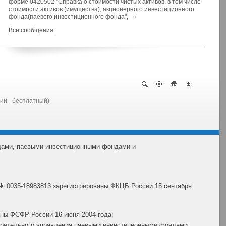
форме 0420502 "Справка о стоимости чистых активов, в том числе
стоимости активов (имущества), акционерного инвестиционного
фонда(паевого инвестиционного фонда",
»
Все сообщения
сии - бесплатный)
дами, паевыми инвестиционными фондами и
№ 0035-18983813 зарегистрированы ФКЦБ России 15 сентября
ны ФСФР России 16 июня 2004 года;
ерительного управления паевыми инвестиционными фондами,