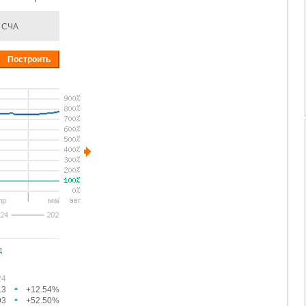
СЧА
д
24
13
+12.54%
93
+52.50%