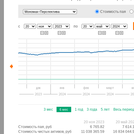
Стоимость пая
с
по
3 мес
1 год
3 года
5 лет
Весь перио
6 мес
20 ноя 2023
20 май 20
Стоимость пая, руб
6 765.82
7 614.
Стоимость чистых активов, руб
11 038 365.59
16 834 044.