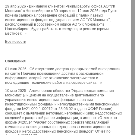
29 апр 2026
-
Вниманию клиентов! Режим работы офиса АО "УК
Мономах" в Новосибирске с 30 апреля по 12 мая 2026 года Пункт
приема заявок на проведение операций с паями паевых
инвестиционных фондов под управлением АО "УК Мономах",
расположенный в собственном офисе АО "УК Мономах" в
Новосибирске, будет работать в следующем режиме (время
местное):
»
Все новости
Сообщения
01 июн 2026
-
Об отсутствии доступа к раскрываемой информации
на сайте Причина прекращения доступа к раскрываемой
информации: аварийное отключение электричества и
последующие технические работы на сервере сайта.
»
10 мар 2025
-
Акционерное общество "Управляющая компания
Мономах" (Лицензия на осуществление деятельности по
управлению инвестиционными фондами, паевыми
инвестиционными фондами и негосударственными пенсионными
фондами №21-000-1-00072 от 28.06.02 выдана ФСФР России)
сообщает о выявлении неточных, неполных и (или) недостоверных
сведений в раскрытой ранее информации, а именно в Отчете по
форме 0420514 "Расчет собственных средств управляющей
компании инвестиционных фондов, паевых инвестиционных
фондов и негосударственных пенсионных фондов", Отчет по