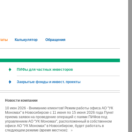
таты
Калькулятор
Обращения
ПИФы для частных инвесторов
Закрытые фонды и инвест. проекты
Новости компании
10 июн 2026
-
Вниманию клиентов! Режим работы офиса АО "УК
Мономах" в Новосибирске с 11 июня по 15 июня 2026 года Пункт
приема заявок на проведение операций с паями ПИФов под
управлением АО "УК Мономах", расположенный в собственном
офисе АО "УК Мономах" в Новосибирске, будет работать в
следующем режиме (время местное):
»