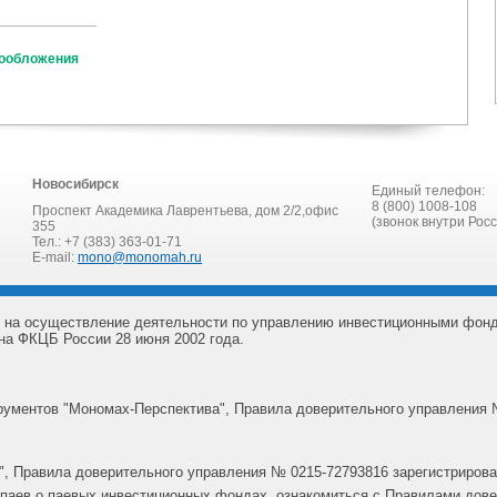
гообложения
Новосибирск
Единый телефон:
8 (800) 1008-108
Проспект Академика Лаврентьева, дом 2/2,офис
(звонок внутри Рос
355
Тел.: +7 (383) 363-01-71
E-mail:
mono@monomah.ru
 на осуществление деятельности по управлению инвестиционными фон
на ФКЦБ России 28 июня 2002 года.
ументов "Мономах-Перспектива", Правила доверительного управления 
, Правила доверительного управления № 0215-72793816 зарегистрирова
паев о паевых инвестиционных фондах, ознакомиться с Правилами дов