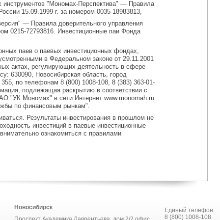
 инструментов "Мономах-Перспектива" — Правила
ссии 15.09.1999 г. за номером 0035-18983813,
версия" — Правила доверительного управления
ром 0215-72793816. Инвестиционные паи Фонда
нных паев о паевых инвестиционных фондах,
усмотренными в Федеральном законе от 29.11.2001
ных актах, регулирующих деятельность в сфере
у: 630090, Новосибирская область, город
55, по телефонам 8 (800) 1008-108, 8 (383) 363-01-
рмация, подлежащая раскрытию в соответствии с
 АО "УК Мономах" в сети Интернет www.monomah.ru
ужбы по финансовым рынкам".
иваться. Результаты инвестирования в прошлом не
оходность инвестиций в паевые инвестиционные
 внимательно ознакомиться с правилами
Новосибирск
Единый телефон:
8 (800) 1008-108
Проспект Академика Лаврентьева, дом 2/2,офис