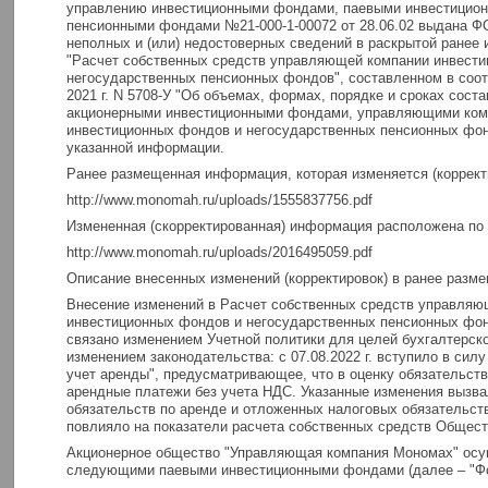
управлению инвестиционными фондами, паевыми инвестицио
пенсионными фондами №21-000-1-00072 от 28.06.02 выдана Ф
неполных и (или) недостоверных сведений в раскрытой ранее
"Расчет собственных средств управляющей компании инвести
негосударственных пенсионных фондов", составленном в соотв
2021 г. N 5708-У "Об объемах, формах, порядке и сроках сост
акционерными инвестиционными фондами, управляющими ком
инвестиционных фондов и негосударственных пенсионных фондо
указанной информации.
Ранее размещенная информация, которая изменяется (коррект
http://www.monomah.ru/uploads/1555837756.pdf
Измененная (скорректированная) информация расположена по 
http://www.monomah.ru/uploads/2016495059.pdf
Описание внесенных изменений (корректировок) в ранее раз
Внесение изменений в Расчет собственных средств управляю
инвестиционных фондов и негосударственных пенсионных фонд
связано изменением Учетной политики для целей бухгалтерског
изменением законодательства: с 07.08.2022 г. вступило в сил
учет аренды", предусматривающее, что в оценку обязательст
арендные платежи без учета НДС. Указанные изменения вызва
обязательств по аренде и отложенных налоговых обязательств
повлияло на показатели расчета собственных средств Общест
Акционерное общество "Управляющая компания Мономах" осу
следующими паевыми инвестиционными фондами (далее – "Фо