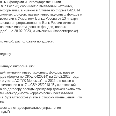
нными фондами и негосударственными
СФР России) сообщает о выявлении неточных,
 информации, а именно в Отчете по форме 0420514
ционных фондов, паевых инвестиционных фондов и
етствии с Указанием Банка России от 13 января
авления и представления в Банк России отчетов
паниями инвестиционных фондов, паевых
в", на 28.02.2023, и изменении (корректировке)
ируется), расположена по адресу:
адресу:
мещенную информацию:
щей компании инвестиционных фондов, паевых
ов (форма по ОКУД 0420514) на 28.02.2023 года,
о учета АО "УК Мономах" на 2022 г. в связи с
у изменение в п. 7 ФСБУ 25/2018 "Бухгалтерский
ва по договору аренды арендатор должен включать
ли необходимость корректировки показателей
 в бухгалтерском учете в сторону уменьшения, что
ва.
ществляет доверительное управление
нды"):