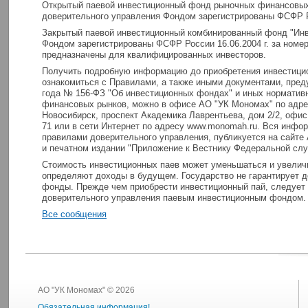
Открытый паевой инвестиционный фонд рыночных финансовых
доверительного управления Фондом зарегистрированы ФСФР Ро
Закрытый паевой инвестиционный комбинированный фонд "Ин
Фондом зарегистрированы ФСФР России 16.06.2004 г. за номе
предназначены для квалифицированных инвесторов.
Получить подробную информацию до приобретения инвестицио
ознакомиться с Правилами, а также иными документами, пред
года № 156-ФЗ "Об инвестиционных фондах" и иных норматив
финансовых рынков, можно в офисе АО "УК Мономах" по адрес
Новосибирск, проспект Академика Лаврентьева, дом 2/2, офис 3
71 или в сети Интернет по адресу www.monomah.ru. Вся инфо
правилами доверительного управления, публикуется на сайте
и печатном издании "Приложение к Вестнику Федеральной сл
Стоимость инвестиционных паев может уменьшаться и увелич
определяют доходы в будущем. Государство не гарантирует д
фонды. Прежде чем приобрести инвестиционный пай, следует
доверительного управления паевым инвестиционным фондом.
Все сообщения
АО "УК Мономах" © 2026
Обязательная информация!