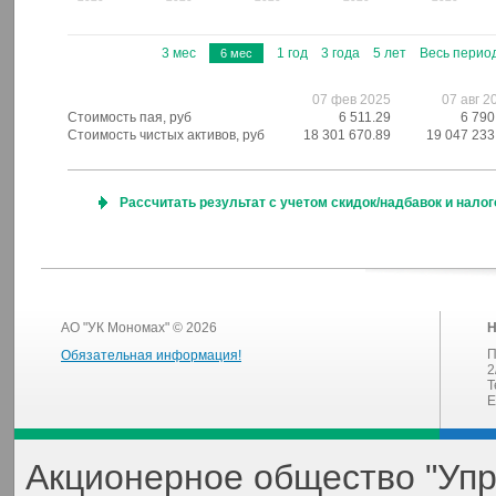
3 мес
1 год
3 года
5 лет
Весь перио
6 мес
07 фев 2025
07 авг 2
Стоимость пая, руб
6 511.29
6 790
Стоимость чистых активов, руб
18 301 670.89
19 047 233
Рассчитать результат с учетом скидок/надбавок и нало
АО "УК Мономах" © 2026
Н
П
Обязательная информация!
2
Т
E
Акционерное общество "Уп