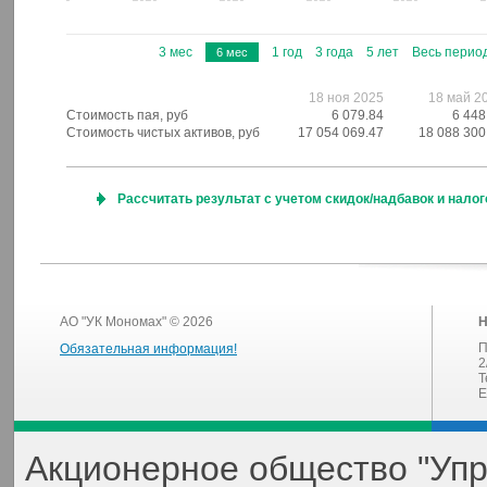
3 мес
1 год
3 года
5 лет
Весь перио
6 мес
18 ноя 2025
18 май 2
Стоимость пая, руб
6 079.84
6 448
Стоимость чистых активов, руб
17 054 069.47
18 088 300
Рассчитать результат с учетом скидок/надбавок и нало
АО "УК Мономах" © 2026
Н
П
Обязательная информация!
2
Т
E
Акционерное общество "Уп