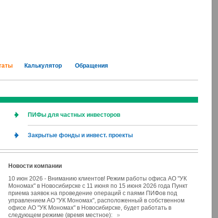
таты
Калькулятор
Обращения
ПИФы для частных инвесторов
Закрытые фонды и инвест. проекты
Новости компании
10 июн 2026
-
Вниманию клиентов! Режим работы офиса АО "УК
Мономах" в Новосибирске с 11 июня по 15 июня 2026 года Пункт
приема заявок на проведение операций с паями ПИФов под
управлением АО "УК Мономах", расположенный в собственном
офисе АО "УК Мономах" в Новосибирске, будет работать в
следующем режиме (время местное):
»