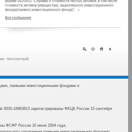
форме 0420502 "Справка о стоимости чистых активов, в том числе
стоимости активов (имущества), акционерного инвестиционного
фонда(паевого инвестиционного фонда",
»
Все сообщения
сии - бесплатный)
дами, паевыми инвестиционными фондами и
№ 0035-18983813 зарегистрированы ФКЦБ России 15 сентября
ны ФСФР России 16 июня 2004 года;
ерительного управления паевыми инвестиционными фондами,