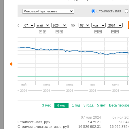
Стоимость пая
с
по
3 мес
1 год
3 года
5 лет
Весь перио
6 мес
07 май 2024
07 ноя 20
Стоимость пая, руб
7 475.21
6 034.
Стоимость чистых активов, руб
16 526 902.31
16 962 375.