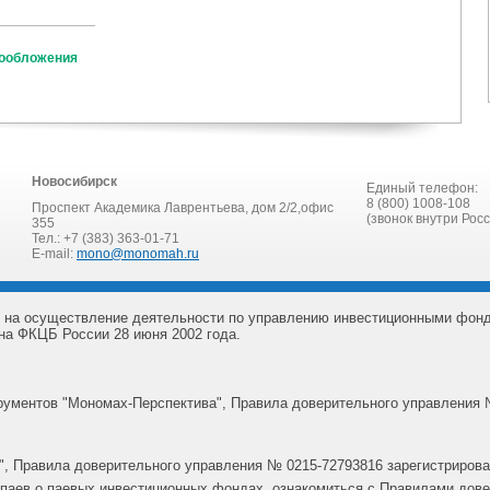
гообложения
Новосибирск
Единый телефон:
8 (800) 1008-108
Проспект Академика Лаврентьева, дом 2/2,офис
(звонок внутри Рос
355
Тел.: +7 (383) 363-01-71
E-mail:
mono@monomah.ru
 на осуществление деятельности по управлению инвестиционными фон
на ФКЦБ России 28 июня 2002 года.
ументов "Мономах-Перспектива", Правила доверительного управления 
, Правила доверительного управления № 0215-72793816 зарегистрирова
паев о паевых инвестиционных фондах, ознакомиться с Правилами дов