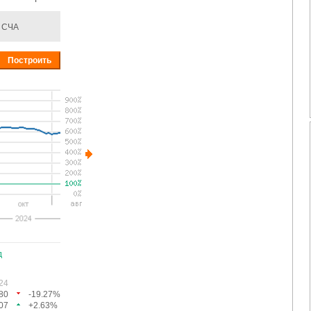
СЧА
д
24
80
-19.27%
07
+2.63%