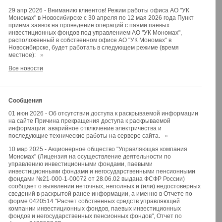
29 апр 2026
-
Вниманию клиентов! Режим работы офиса АО "УК
Мономах" в Новосибирске с 30 апреля по 12 мая 2026 года Пункт
приема заявок на проведение операций с паями паевых
инвестиционных фондов под управлением АО "УК Мономах",
расположенный в собственном офисе АО "УК Мономах" в
Новосибирске, будет работать в следующем режиме (время
местное):
»
Все новости
Сообщения
01 июн 2026
-
Об отсутствии доступа к раскрываемой информации
на сайте Причина прекращения доступа к раскрываемой
информации: аварийное отключение электричества и
последующие технические работы на сервере сайта.
»
10 мар 2025
-
Акционерное общество "Управляющая компания
Мономах" (Лицензия на осуществление деятельности по
управлению инвестиционными фондами, паевыми
инвестиционными фондами и негосударственными пенсионными
фондами №21-000-1-00072 от 28.06.02 выдана ФСФР России)
сообщает о выявлении неточных, неполных и (или) недостоверных
сведений в раскрытой ранее информации, а именно в Отчете по
форме 0420514 "Расчет собственных средств управляющей
компании инвестиционных фондов, паевых инвестиционных
фондов и негосударственных пенсионных фондов", Отчет по